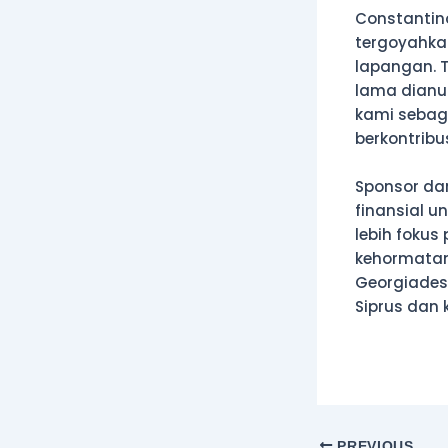
Constantin
tergoyahka
lapangan. T
lama dianu
kami sebag
berkontribu
Sponsor da
finansial u
lebih fokus
kehormatan 
Georgiades 
Siprus dan
PREVIOUS