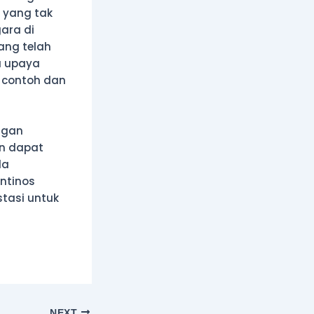
 yang tak
ara di
ang telah
a upaya
 contoh dan
ngan
an dapat
la
ntinos
stasi untuk
NEXT