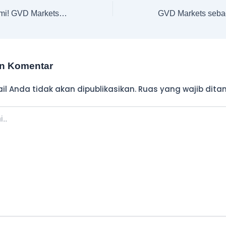
Pengumuman resmi! GVD Markets dan Milan Trajkovic telah resmi menjalin kemitraan!
an Komentar
l Anda tidak akan dipublikasikan.
Ruas yang wajib dita