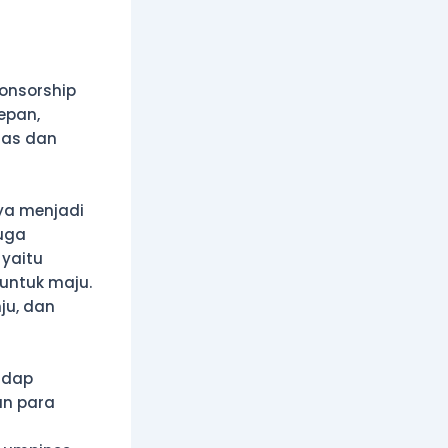
onsorship
epan,
uas dan
ya menjadi
juga
yaitu
untuk maju.
ju, dan
adap
an para