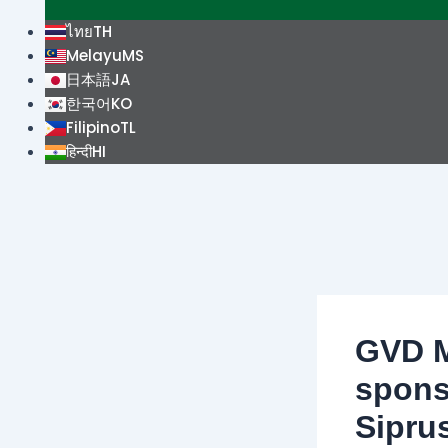
ไทย
TH
Melayu
MS
日本語
JA
한국어
KO
Filipino
TL
हिन्दी
HI
GVD M
spons
Sipru