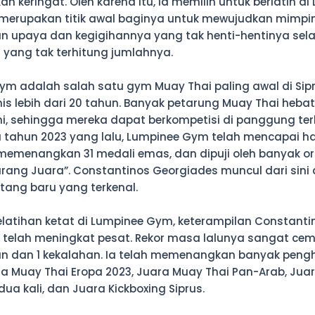
n keringat. Oleh karena itu, ia memilih untuk berlatih di
merupakan titik awal baginya untuk mewujudkan mimpi
n upaya dan kegigihannya yang tak henti-hentinya sel
yang tak terhitung jumlahnya.
ym adalah salah satu gym Muay Thai paling awal di Sip
nis lebih dari 20 tahun. Banyak petarung Muay Thai hebat
sini, sehingga mereka dapat berkompetisi di panggung ter
 tahun 2023 yang lalu, Lumpinee Gym telah mencapai ha
 memenangkan 31 medali emas, dan dipuji oleh banyak o
rang Juara”. Constantinos Georgiades muncul dari sini
tang baru yang terkenal.
latihan ketat di Lumpinee Gym, keterampilan Constanti
telah meningkat pesat. Rekor masa lalunya sangat ceme
 dan 1 kekalahan. Ia telah memenangkan banyak pen
ra Muay Thai Eropa 2023, Juara Muay Thai Pan-Arab, Jua
dua kali, dan Juara Kickboxing Siprus.