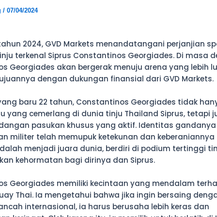
g
/
07/04/2024
tahun 2024, GVD Markets menandatangani perjanjian sp
nju terkenal Siprus Constantinos Georgiades. Di masa d
os Georgiades akan bergerak menuju arena yang lebih l
ujuannya dengan dukungan finansial dari GVD Markets.
yang baru 22 tahun, Constantinos Georgiades tidak han
u yang cemerlang di dunia tinju Thailand Siprus, tetapi 
dangan pasukan khusus yang aktif. Identitas gandanya 
an militer telah memupuk ketekunan dan keberaniannya 
alah menjadi juara dunia, berdiri di podium tertinggi tin
n kehormatan bagi dirinya dan Siprus.
os Georgiades memiliki kecintaan yang mendalam terh
ay Thai. Ia mengetahui bahwa jika ingin bersaing deng
ancah internasional, ia harus berusaha lebih keras dan