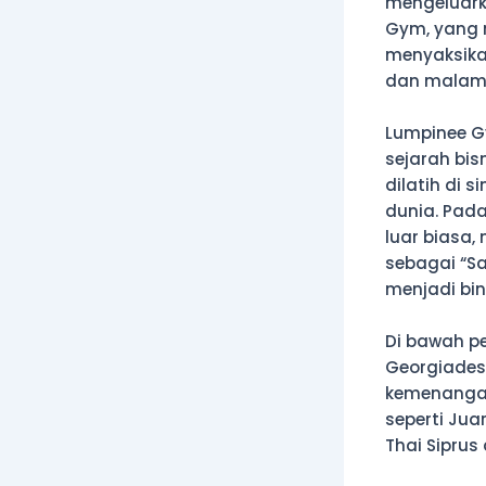
mengeluarka
Gym, yang 
menyaksika
dan malam 
Lumpinee G
sejarah bis
dilatih di 
dunia. Pada
luar biasa,
sebagai “Sa
menjadi bin
Di bawah pe
Georgiades 
kemenangan
seperti Jua
Thai Siprus 