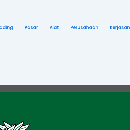
rading
Pasar
Alat
Perusahaan
Kerjasa