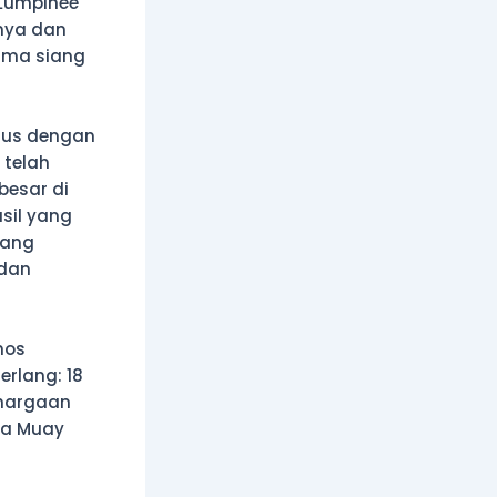
 Lumpinee
nya dan
ama siang
rus dengan
 telah
besar di
sil yang
rang
 dan
nos
rlang: 18
ghargaan
ra Muay