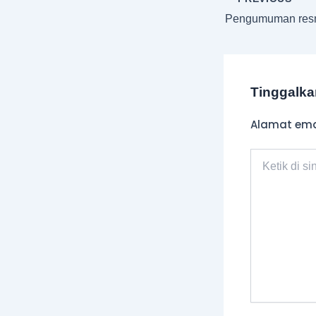
Tinggalk
Alamat emai
Ketik
di
sini..