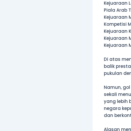
Kejuaraan 
Piala Arab 
Kejuaraan 
Kompetisi M
Kejuaraan K
Kejuaraan M
Kejuaraan M
Di atas me
balik prest
pukulan dem
Namun, gol 
sekali menu
yang lebih 
negara kepu
dan berkon
Alasan men