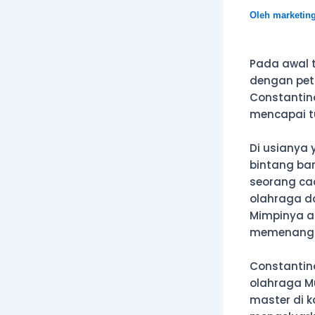
Oleh
marketin
Pada awal 
dengan peti
Constantin
mencapai t
Di usianya 
bintang bar
seorang ca
olahraga d
Mimpinya ad
memenangka
Constantin
olahraga Mu
master di k