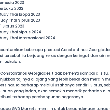
Lemesia 2023
Terbuka 2023
Muay Thai Eropa 2023
uay Thai Siprus 2023
1 Siprus 2023
uay Thai Siprus 2024
uay Thai Internasional 2024
ncantumkan beberapa prestasi Constantinos Georgiades
asi tersebut, ia berjuang keras dengan keringat dan air m
i pukulan.
Constantinos Georgiades tidak berhenti sampai di situ. I
njukkan tajinya di ajang yang lebih besar dan meraih m
bersinar. Ia berharap melalui usahanya sendiri, Siprus, s
lauan yang indah, akan semakin menarik perhatian di 
tribusi terhadap pembangunan negaranya.
gapa GVD Markets memilih untuk bergandengan tanga