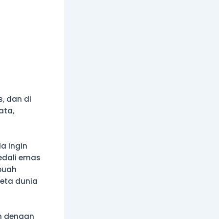
, dan di
ata,
a ingin
edali emas
ebuah
peta dunia
n dengan