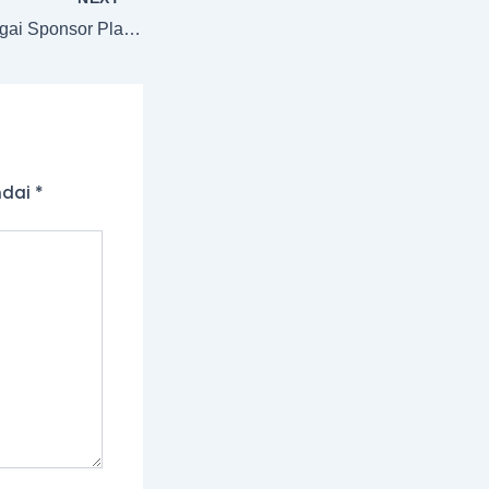
GVD Markets sebagai Sponsor Platinum yang Menghasilkan “Program Afiliasi IB Terbaik”
ndai
*