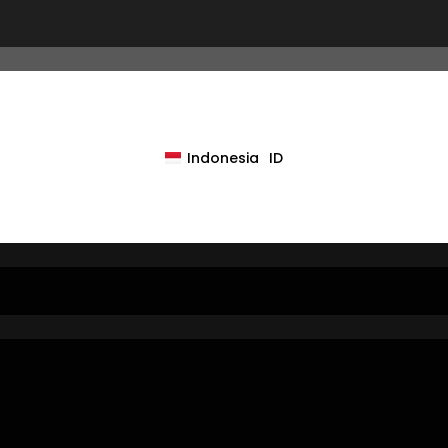
ไทย
Melayu
MS
日本語
JA
한국어
KO
Filipino
TL
Indonesia
ID
हिन्दी
HI