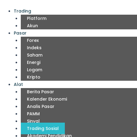
Lewati
ke
Trading
konten
Platform
Akun
Pasar
Forex
Indeks
Saham
Energi
Logam
Kripto
Alat
Berita Pasar
Kalender Ekonomi
Analis Pasar
PAMM
Sinyal
Trading Sosial
Akademi Pendidikan