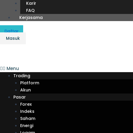
Karir
FAQ
Kerjasama
Daftar
Masuk
Menu
Trading
Platform
Akun
Pasar
Forex
Indeks
Saham
Energi
Logam