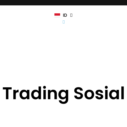
KO
TL
ID
HI
Trading Sosial