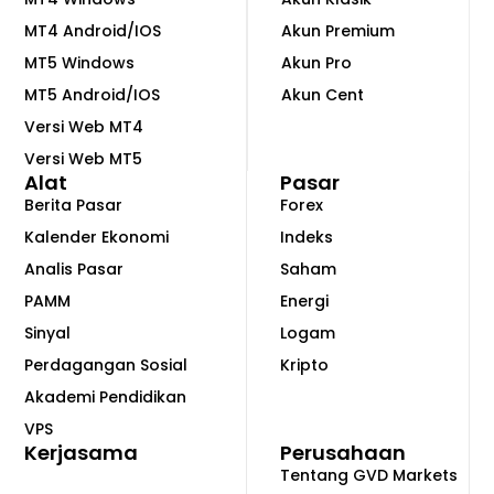
MT4 Android/IOS
Akun Premium
MT5 Windows
Akun Pro
MT5 Android/IOS
Akun Cent
Versi Web MT4
Versi Web MT5
Alat
Pasar
Berita Pasar
Forex
Kalender Ekonomi
Indeks
Analis Pasar
Saham
PAMM
Energi
Sinyal
Logam
Perdagangan Sosial
Kripto
Akademi Pendidikan
VPS
Kerjasama
Perusahaan
Tentang GVD Markets