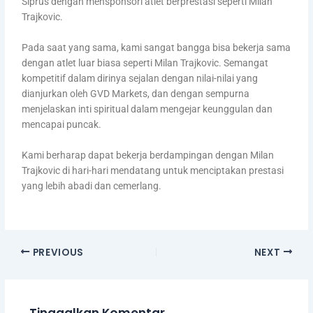
Siprus dengan mensponsori atlet berprestasi seperti Milan
Trajkovic.
Pada saat yang sama, kami sangat bangga bisa bekerja sama
dengan atlet luar biasa seperti Milan Trajkovic. Semangat
kompetitif dalam dirinya sejalan dengan nilai-nilai yang
dianjurkan oleh GVD Markets, dan dengan sempurna
menjelaskan inti spiritual dalam mengejar keunggulan dan
mencapai puncak.
Kami berharap dapat bekerja berdampingan dengan Milan
Trajkovic di hari-hari mendatang untuk menciptakan prestasi
yang lebih abadi dan cemerlang.
PREVIOUS
NEXT
Tinggalkan Komentar