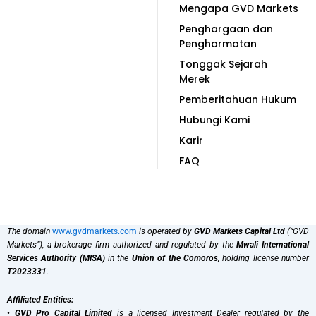
Mengapa GVD Markets
Penghargaan dan
Penghormatan
Tonggak Sejarah
Merek
Pemberitahuan Hukum
Hubungi Kami
Karir
FAQ
The domain
www.gvdmarkets.com
is operated by
GVD Markets Capital Ltd
(“GVD
Markets”), a brokerage firm authorized and regulated by the
Mwali International
Services Authority (MISA)
in the
Union of the Comoros
, holding license number
T2023331
.
Affiliated Entities:
•
GVD Pro Capital Limited
is a licensed Investment Dealer regulated by the