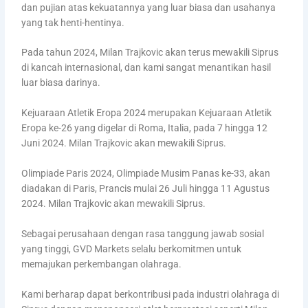
dan pujian atas kekuatannya yang luar biasa dan usahanya
yang tak henti-hentinya.
Pada tahun 2024, Milan Trajkovic akan terus mewakili Siprus
di kancah internasional, dan kami sangat menantikan hasil
luar biasa darinya.
Kejuaraan Atletik Eropa 2024 merupakan Kejuaraan Atletik
Eropa ke-26 yang digelar di Roma, Italia, pada 7 hingga 12
Juni 2024. Milan Trajkovic akan mewakili Siprus.
Olimpiade Paris 2024, Olimpiade Musim Panas ke-33, akan
diadakan di Paris, Prancis mulai 26 Juli hingga 11 Agustus
2024. Milan Trajkovic akan mewakili Siprus.
Sebagai perusahaan dengan rasa tanggung jawab sosial
yang tinggi, GVD Markets selalu berkomitmen untuk
memajukan perkembangan olahraga.
Kami berharap dapat berkontribusi pada industri olahraga di