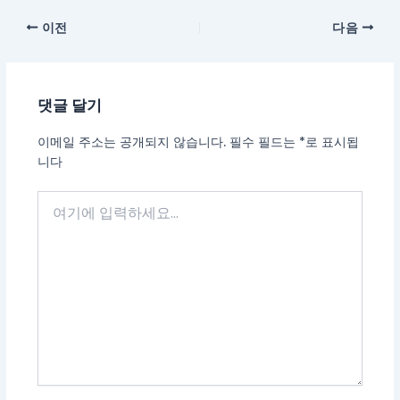
이전
다음
댓글 달기
이메일 주소는 공개되지 않습니다.
필수 필드는
*
로 표시됩
니다
여
기
에
입
력
하
세
요...