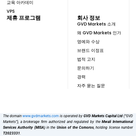
교육 아카데미
VPS
제휴 프로그램
회사 정보
GVD Markets 소개
왜 GVD Markets 인가
영예와 수상
브랜드 이정표
법적 고지
문의하기
경력
자주 묻는 질문
The domain
www.gvdmarkets.com
is operated by
GVD Markets Capital Ltd
(“GVD
Markets”), a brokerage firm authorized and regulated by the
Mwali International
Services Authority (MISA)
in the
Union of the Comoros
, holding license number
T2023331
.