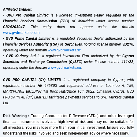
Affiliated Entities:
•
GVD Pro Capital Limited
is a licensed Investment Dealer regulated by the
Financial Services Commission (FSC)
of
Mauritius
under license number
GB24203047
. This entity does not operate under the domain
www.gvdmarkets.com
.
•
GVD Prime Capital Limited
is a regulated Securities Dealer authorized by the
Financial Services Authority (FSA)
of
Seychelles
, holding license number
SD210
,
operating under the domain
www.gvdmarkets.sc
.
•
GVD Korimcy Ltd
is a regulated Investment Firm authorized by the
Cyprus
Securities and Exchange Commission (CySEC)
under license number
411/22
,
operating under the domain
www.gvdmarkets.eu
.
GVD PRO CAPITAL (CY) LIMITED
is a registered company in Cyprus, with
registration number HE 475303 and registered address at Leontiou A, 159,
MARYVONNE BIULDING 1st floor, Flat/Office 104, 3022, Limassol, Cyprus. GVD
PRO CAPITAL (CY) LIMITED facilitates payments services to GVD Markets Capital
Ltd.
Risk Warning :
Trading Contracts for Difference (CFDs) and other leveraged
financial instruments involves a high level of risk and may not be suitable for
all investors. You may lose more than your initial investment. Ensure you fully
understand the risks involved and seek independent advice where necessary.