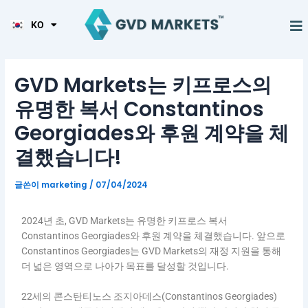
JA
콘
포
TL
텐
스
M
KO
HI
트레이딩
시장 상품
도구들
회사 정보
제휴 프로그램
츠
트
로
탐
건
색
GVD Markets는 키프로스의
너
뛰
유명한 복서 Constantinos
기
Georgiades와 후원 계약을 체
결했습니다!
글쓴이
marketing
/
07/04/2024
2024년 초, GVD Markets는 유명한 키프로스 복서
Constantinos Georgiades와 후원 계약을 체결했습니다. 앞으로
Constantinos Georgiades는 GVD Markets의 재정 지원을 통해
더 넓은 영역으로 나아가 목표를 달성할 것입니다.
22세의 콘스탄티노스 조지아데스(Constantinos Georgiades)