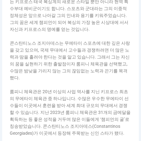
는 키프로스 태국 복싱계의 새로운 스타일 뿐만 아니라 현역 특
수부대 예비군이기도 합니다. 스포츠와 군대라는 그의 이중적
정체성은 앞으로 나아갈 그의 인내와 용기를 키워주었습니다.
그의 꿈은 세계 챔피언이 되어 복싱의 가장 높은 시상대에 서서
자신과 키프로스의 명예를 얻는 것입니다.
콘스탄티노스 조지아데스는 무에타이 스포츠에 대한 깊은 사랑
을 갖고 있으며, 국제 무대에서 고수들과 경쟁하려면 더 많은 노
력과 땀을 흘려야 한다는 것을 알고 있습니다. 그래서 그는 자신
의 꿈을 실현하기 위한 출발점이자 룸피니 체육관을 선택했고,
수많은 밤낮을 가리지 않는 그의 끊임없는 노력과 끈기를 목격
했다.
룸피니 체육관은 20년 이상의 사업 역사를 지닌 키프로스 최초
의 무에타이 체육관 중 하나입니다. 수많은 우수한 무에타이 선
수들이 이곳에서 훈련을 받아 세계 최대 규모의 무대에서 경쟁
할 수 있습니다. 지난 2023년 룸피니 체육관은 31개의 금메달을
획득하는 등 좋은 성적을 거두며 많은 이들에게 ‘챔피언의 굴’로
칭송받았습니다. 콘스탄티노스 조지아데스(Constantinos
Georgiades)가 이곳에서 등장해 주목받는 신인 스타가 됐다.