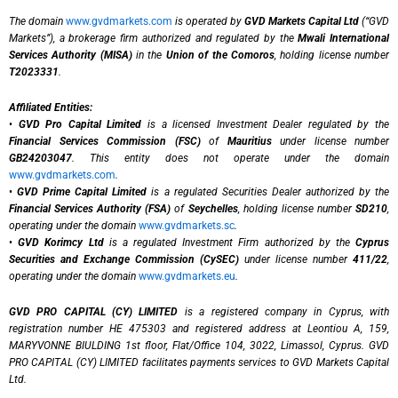
The domain
www.gvdmarkets.com
is operated by
GVD Markets Capital Ltd
(“GVD
Markets”), a brokerage firm authorized and regulated by the
Mwali International
Services Authority (MISA)
in the
Union of the Comoros
, holding license number
T2023331
.
Affiliated Entities:
•
GVD Pro Capital Limited
is a licensed Investment Dealer regulated by the
Financial Services Commission (FSC)
of
Mauritius
under license number
GB24203047
. This entity does not operate under the domain
www.gvdmarkets.com
.
•
GVD Prime Capital Limited
is a regulated Securities Dealer authorized by the
Financial Services Authority (FSA)
of
Seychelles
, holding license number
SD210
,
operating under the domain
www.gvdmarkets.sc
.
•
GVD Korimcy Ltd
is a regulated Investment Firm authorized by the
Cyprus
Securities and Exchange Commission (CySEC)
under license number
411/22
,
operating under the domain
www.gvdmarkets.eu
.
GVD PRO CAPITAL (CY) LIMITED
is a registered company in Cyprus, with
registration number HE 475303 and registered address at Leontiou A, 159,
MARYVONNE BIULDING 1st floor, Flat/Office 104, 3022, Limassol, Cyprus. GVD
PRO CAPITAL (CY) LIMITED facilitates payments services to GVD Markets Capital
Ltd.