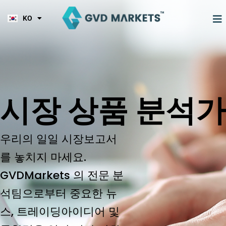
JA
콘
TL
텐
M
KO
HI
트레이딩
시장 상품
도구들
회사 정보
제휴 프로그램
츠
로
건
너
뛰
기
시장 상품 분석가
우리의 일일 시장보고서
를 놓치지 마세요.
GVDMarkets 의 전문 분
석팀으로부터 중요한 뉴
스, 트레이딩아이디어 및