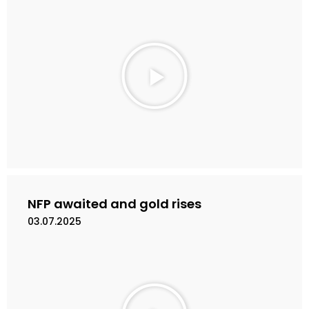
M
a
i
n
k
a
n
V
i
d
e
NFP awaited and gold rises
o
03.07.2025
M
a