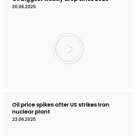
o
30.06.2025
M
a
i
n
k
a
n
V
i
d
e
Oil price spikes after US strikes Iran
o
nuclear plant
23.06.2025