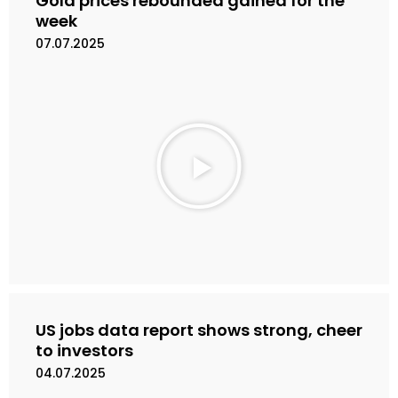
Gold prices rebounded gained for the
week
07.07.2025
M
a
i
n
k
a
n
V
i
d
e
US jobs data report shows strong, cheer
o
to investors
04.07.2025