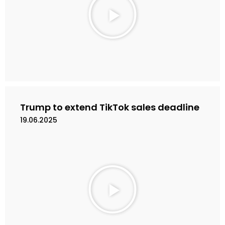
a
i
n
k
a
n
V
i
d
e
Trump to extend TikTok sales deadline
o
19.06.2025
M
a
i
n
k
a