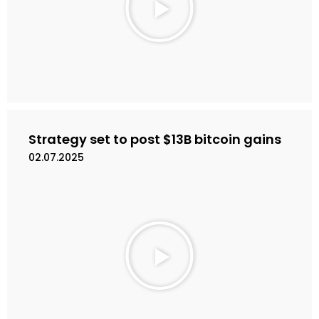
i
n
k
a
n
V
i
d
e
Strategy set to post $13B bitcoin gains
o
02.07.2025
M
a
i
n
k
a