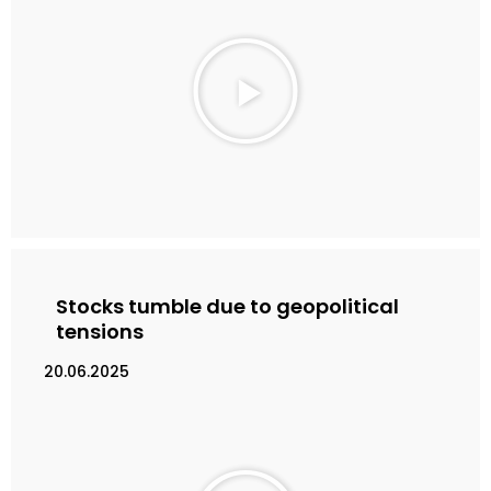
M
a
i
n
k
a
n
V
i
d
e
Stocks tumble due to geopolitical
o
tensions
20.06.2025
M