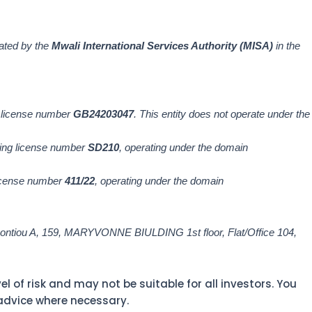
ated by the
Mwali International Services Authority (MISA)
in the
 license number
GB24203047
. This entity does not operate under the
ding license number
SD210
, operating under the domain
icense number
411/22
, operating under the domain
Leontiou A, 159, MARYVONNE BIULDING 1st floor, Flat/Office 104,
 of risk and may not be suitable for all investors. You
 advice where necessary.