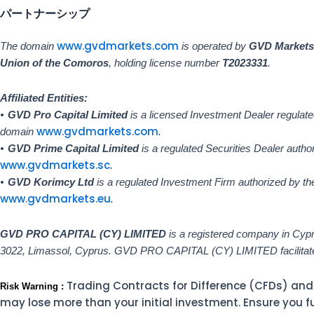
パートナーシップ
www.gvdmarkets.com
The domain
is operated by
GVD Markets 
Union of the Comoros
, holding license number
T2023331
.
Affiliated Entities:
•
GVD Pro Capital Limited
is a licensed Investment Dealer regulat
www.gvdmarkets.com
domain
.
•
GVD Prime Capital Limited
is a regulated Securities Dealer autho
www.gvdmarkets.sc
.
•
GVD Korimcy Ltd
is a regulated Investment Firm authorized by t
www.gvdmarkets.eu
.
GVD PRO CAPITAL (CY) LIMITED
is a registered company in Cyp
3022, Limassol, Cyprus. GVD PRO CAPITAL (CY) LIMITED facilitate
Trading Contracts for Difference (CFDs) and o
Risk Warning :
may lose more than your initial investment. Ensure you 