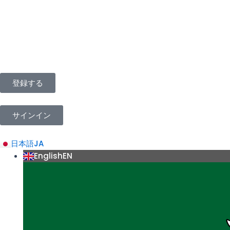
内
容
を
ス
キ
ッ
プ
登録する
サインイン
日本語
JA
English
EN