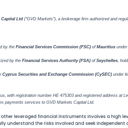
Capital Ltd
(“GVD Markets”), a brokerage firm authorized and regul
ed by the
Financial Services Commission (FSC)
of
Mauritius
under
rized by the
Financial Services Authority (FSA)
of
Seychelles
, hol
he
Cyprus Securities and Exchange Commission (CySEC)
under l
rus, with registration number HE 475303 and registered address at 
s payments services to GVD Markets Capital Ltd.
ther leveraged financial instruments involves a high level
fully understand the risks involved and seek independent