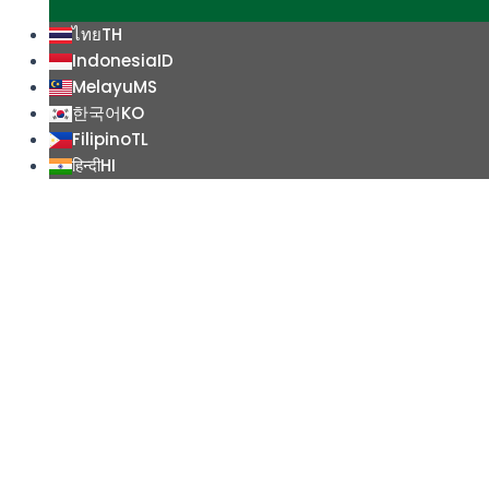
ไทย
TH
Indonesia
ID
Melayu
MS
한국어
KO
Filipino
TL
हिन्दी
HI