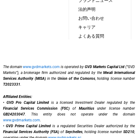
ブランドニュース
法的声明
お問い合わせ
キャリア
よくある質問
The domain
www.gvdmarkets.com
is operated by
GVD Markets Capital Ltd
(“GVD
Markets”), a brokerage firm authorized and regulated by the
Mwali International
Services Authority (MISA)
in the
Union of the Comoros
, holding license number
T2023331
.
Affiliated Entities:
•
GVD Pro Capital Limited
is a licensed Investment Dealer regulated by the
Financial Services Commission (FSC)
of
Mauritius
under license number
GB24203047
. This entity does not operate under the domain
www.gvdmarkets.com
.
•
GVD Prime Capital Limited
is a regulated Securities Dealer authorized by the
Financial Services Authority (FSA)
of
Seychelles
, holding license number
SD210
,
operating under the domain
www.gvdmarkets.sc
.