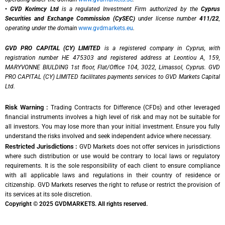
•
GVD Korimcy Ltd
is a regulated Investment Firm authorized by the
Cyprus
Securities and Exchange Commission (CySEC)
under license number
411/22
,
operating under the domain
www.gvdmarkets.eu
.
GVD PRO CAPITAL (CY) LIMITED
is a registered company in Cyprus, with
registration number HE 475303 and registered address at Leontiou A, 159,
MARYVONNE BIULDING 1st floor, Flat/Office 104, 3022, Limassol, Cyprus. GVD
PRO CAPITAL (CY) LIMITED facilitates payments services to GVD Markets Capital
Ltd.
Risk Warning :
Trading Contracts for Difference (CFDs) and other leveraged
financial instruments involves a high level of risk and may not be suitable for
all investors. You may lose more than your initial investment. Ensure you fully
understand the risks involved and seek independent advice where necessary.
Restricted Jurisdictions :
GVD Markets does not offer services in jurisdictions
where such distribution or use would be contrary to local laws or regulatory
requirements. It is the sole responsibility of each client to ensure compliance
with all applicable laws and regulations in their country of residence or
citizenship. GVD Markets reserves the right to refuse or restrict the provision of
its services at its sole discretion.
Copyright © 2025 GVDMARKETS. All rights reserved.