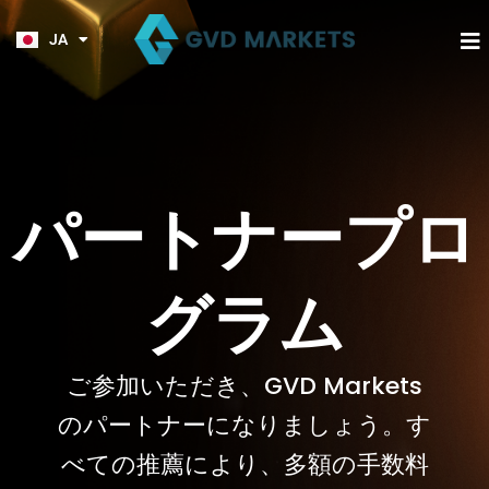
KO
内
TL
容
JA
HI
取引
マーケット
ツール
企業情報
パートナー
を
ス
キ
ッ
プ
パートナープロ
グラム
ご参加いただき、GVD Markets
のパートナーになりましょう。す
べての推薦により、多額の手数料