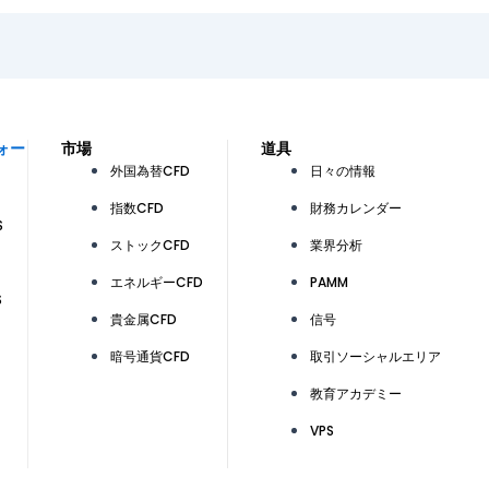
ォー
市場
道具
外国為替CFD
日々の情報
指数CFD
財務カレンダー
S
ストックCFD
業界分析
エネルギーCFD
PAMM
S
貴金属CFD
信号
暗号通貨CFD
取引ソーシャルエリア
教育アカデミー
VPS