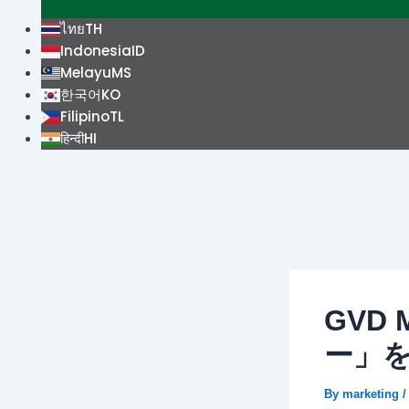
ไทย
TH
Indonesia
ID
Melayu
MS
한국어
KO
Filipino
TL
हिन्दी
HI
GVD
ー」
By
marketing