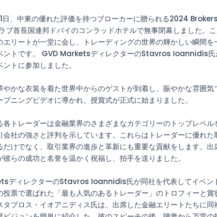
31日、中東の優れた評価を持つブローカーに贈られる2024 Brokers
がアラブ首長国連邦ドバイのコンラッドホテルで無事閉幕しました。
のエリートが一堂に会し、トレーディングの世界の輝かしい瞬間を
トです。 GVD MarketsディレクターのStavros Ioannidi
ベントに参加しました。
華やかな衣装を着た世界中からのゲストが到着し、賑やかな雰囲気
ープニングビデオに導かれ、授賞式が正式に始まりました。
る各トレーダーは金融業界のさまざまなカテゴリーのトップレベル
引会社の強さと評判を示しています。これらはトレーダーに優れた
るだけでなく、取引業界の進歩と革新にも重要な貢献をします。出
が彼らの成功と名誉を温かく祝福し、拍手を送りました。
ketsディレクターのStavros Ioannidis氏が同社を代表してイ
の投票で選ばれた「最も人気のあるトレーダー」のトロフィーと賞
スタブロス・イオアニディス氏は、出席した金融エリートたちに同
展ビジョンを簡単に紹介した。彼のスピーチの後、聴衆から万雷の