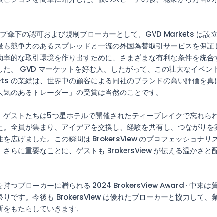
。
ープ傘下の認可および規制ブローカーとして、GVD Markets は設
最も競争力のあるスプレッドと一流の外国為替取引サービスを保証
効率的な取引環境を作り出すために、さまざまな有利な条件を統合
した。 GVD マーケットを好む人。したがって、この壮大なイベン
rkets の業績は、世界中の顧客による同社のブランドの高い評価を
人気のあるトレーダー」の受賞は当然のことです。
、ゲストたちは5つ星ホテルで開催されたティーブレイクで忘れら
た。全員が集まり、アイデアを交換し、経験を共有し、つながりを
を広げました。この瞬間は BrokersView のプロフェッショナ
さらに重要なことに、ゲストも BrokersView が伝える温かさ
つブローカーに贈られる 2024 BrokersView Award · 中東
りです。今後も BrokersView は優れたブローカーと協力して
新をもたらしていきます。