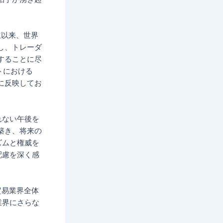
立以来、世界
し、トレーダ
することに尽
トにおける
真に反映してお
れない午後を
築き、将来の
リズムと権威を
と配慮を深く感
は貿易業界全体
、業界にさらな