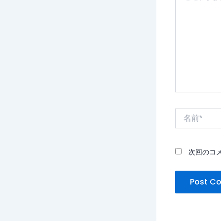
に
入
力…
名
前
*
次回のコ