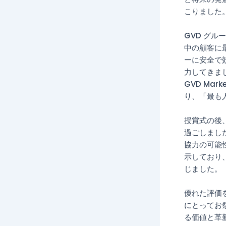
こりました
GVD グル
中の顧客に
ーに安全で
力してきま
GVD Ma
り、「最も
授賞式の後
過ごしまし
協力の可能性
示しており、
じました。
優れた評価を持
にとってお祭
る価値と革