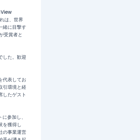
View
これは、世界
一緒に目撃す
s氏が受賞者と
でした。歓迎
を代表してお
取引環境と経
席したゲスト
ベントに参加し、
状を獲得し
社の事業運営
拍手が湧き起