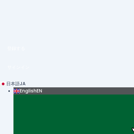
内
Post
容
navigation
を
ス
キ
ッ
プ
登録する
サインイン
日本語
JA
English
EN