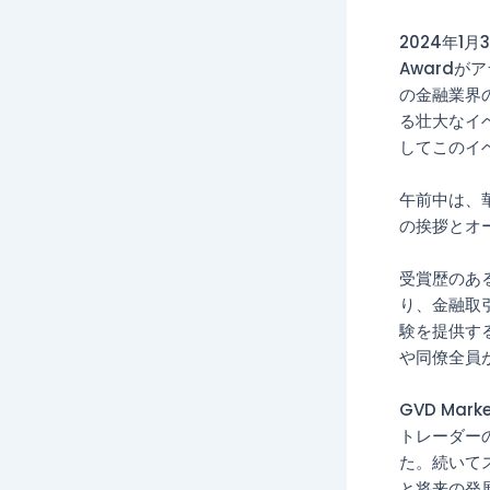
2024年1月
Award
の金融業界
る壮大なイベン
してこのイ
午前中は、
の挨拶とオ
受賞歴のあ
り、金融取
験を提供す
や同僚全員
GVD Mar
トレーダー
た。続いて
と将来の発