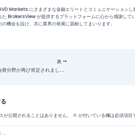
VD Markets にさまざまな金融エリートとコミュニケーション
た BrokersView が提供するプラットフォームに心から感謝し
力の機会を設け、共に業界の発展に貢献してまいります。
次
外国為替分野が再び肯定されました！ GVD Markets が外国為替賞を受賞!
する
スが公開されることはありません。
※
が付いている欄は必須項目