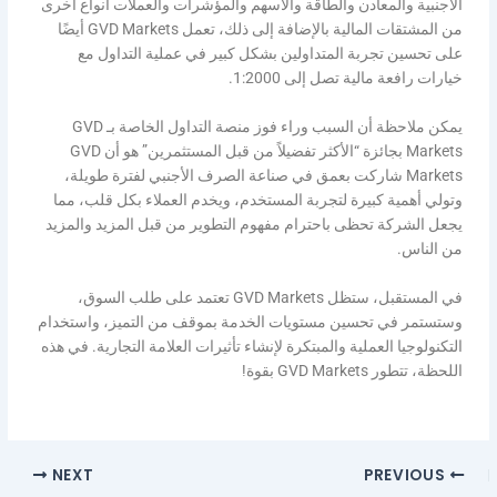
الأجنبية والمعادن والطاقة والأسهم والمؤشرات والعملات أنواع أخرى
من المشتقات المالية بالإضافة إلى ذلك، تعمل GVD Markets أيضًا
على تحسين تجربة المتداولين بشكل كبير في عملية التداول مع
خيارات رافعة مالية تصل إلى 1:2000.
يمكن ملاحظة أن السبب وراء فوز منصة التداول الخاصة بـ GVD
Markets بجائزة “الأكثر تفضيلاً من قبل المستثمرين” هو أن GVD
Markets شاركت بعمق في صناعة الصرف الأجنبي لفترة طويلة،
وتولي أهمية كبيرة لتجربة المستخدم، ويخدم العملاء بكل قلب، مما
يجعل الشركة تحظى باحترام مفهوم التطوير من قبل المزيد والمزيد
من الناس.
في المستقبل، ستظل GVD Markets تعتمد على طلب السوق،
وستستمر في تحسين مستويات الخدمة بموقف من التميز، واستخدام
التكنولوجيا العملية والمبتكرة لإنشاء تأثيرات العلامة التجارية. في هذه
اللحظة، تتطور GVD Markets بقوة!
NEXT
PREVIOUS