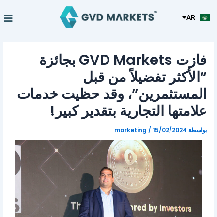
KO
خطي
Post
TL
لى
navigation
nu
AR
HI
عن الشر
لمحتوى
فازت GVD Markets بجائزة
“الأكثر تفضيلاً من قبل
المستثمرين”، وقد حظيت خدمات
علامتها التجارية بتقدير كبير!
بواسطة
15/02/2024
/
marketing