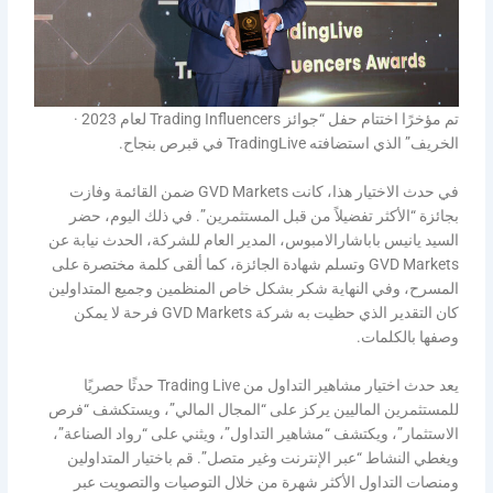
تم مؤخرًا اختتام حفل “جوائز Trading Influencers لعام 2023 ·
الخريف” الذي استضافته TradingLive في قبرص بنجاح.
في حدث الاختيار هذا، كانت GVD Markets ضمن القائمة وفازت
بجائزة “الأكثر تفضيلاً من قبل المستثمرين”. في ذلك اليوم، حضر
السيد يانيس باباشارالامبوس، المدير العام للشركة، الحدث نيابة عن
GVD Markets وتسلم شهادة الجائزة، كما ألقى كلمة مختصرة على
المسرح، وفي النهاية شكر بشكل خاص المنظمين وجميع المتداولين
كان التقدير الذي حظيت به شركة GVD Markets فرحة لا يمكن
وصفها بالكلمات.
يعد حدث اختيار مشاهير التداول من Trading Live حدثًا حصريًا
للمستثمرين الماليين يركز على “المجال المالي”، ويستكشف “فرص
الاستثمار”، ويكتشف “مشاهير التداول”، ويثني على “رواد الصناعة”،
ويغطي النشاط “عبر الإنترنت وغير متصل”. قم باختيار المتداولين
ومنصات التداول الأكثر شهرة من خلال التوصيات والتصويت عبر