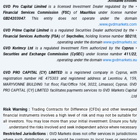
Affiliated Entities:
GVD Pro Capital Limited
is a licensed Investment Dealer regulated by the
•
Financial Services Commission (FSC)
of
Mauritius
under license number
GB24203047
. This entity does not operate under the domain
.
www.gvdmarkets.com
GVD Prime Capital Limited
is a regulated Securities Dealer authorized by the
•
Financial Services Authority (FSA)
of
Seychelles
, holding license number
SD210
,
.
operating under the domain
www.gvdmarkets.sc
GVD Korimcy Ltd
is a regulated Investment Firm authorized by the
Cyprus
•
Securities and Exchange Commission (CySEC)
under license number
411/22
,
.
operating under the domain
www.gvdmarkets.eu
GVD PRO CAPITAL (CY) LIMITED
is a registered company in Cyprus, with
registration number HE 475303 and registered address at Leontiou A, 159,
MARYVONNE BIULDING 1st floor, Flat/Office 104, 3022, Limassol, Cyprus. GVD
PRO CAPITAL (CY) LIMITED facilitates payments services to GVD Markets Capital
Ltd.
Risk Warning :
Trading Contracts for Difference (CFDs) and other leveraged
financial instruments involves a high level of risk and may not be suitable for
all investors. You may lose more than your initial investment. Ensure you fully
understand the risks involved and seek independent advice where necessary.
Restricted Jurisdictions :
GVD Markets does not offer services in jurisdictions
where such distribution or use would be contrary to local laws or regulatory