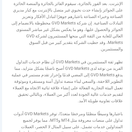
الإنترنت. بعد الفوز بالجائزة، سيقوم الفائز بالجائزة والمنصة الحائزة
على الجوائز بإنشاء حدث نخبوي غير متصل بالإنترنت مع كبار مديري
الصناعة وخبراء الصناعة باعتبارهم جوهرًا لتبادل الأفكار وتعزيز
التبادلات الصناعية. إن شركة GVD Markets محظوظة بالانضمام إلى
الجوائز والحصول عليها، وهو ما يعكس بشكل غير مباشر المستوى
العالي للغاية من الثقة التي منحها المستثمرون لشركة GVD
Markets، وقد حظيت الشركة بتقدير كبير من قبل السوق
والمستثمرين.
تظهر ثقة المستثمرين في GVD Markets أن نظام خدمات التداول
الفريد من نوعه لدى GVD Markets أصبح ناضجًا بشكل متزايد، مما
يدفع GVD Markets إلى المضي قدمًا وإحراز تقدم مستمر في عملية
التطوير اللاحقة، والسعي لبناء منصة تداول آمنة ومستقرة وموثوقة
تعمل البيئة التجارية الفعالة على إنشاء علاقة ثنائية الاتجاه مع العملاء
لتقديم خدمات عالية الجودة لعدد أكبر من العملاء، وبالتالي تحقيق
علاقات تعاونية طويلة الأمد.
باعتبارها وسيطًا منظمًا ومرخصًا متعددًا، توفر GVD Markets أدوات
تداول على منصات معروفة مثل MT4 وMT5، مما يوفر لجميع
المتداولين خدمات تشمل، على سبيل المثال لا الحصر، العملات