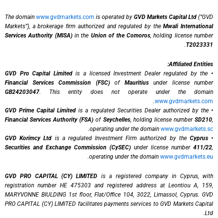
The domain
www.gvdmarkets.com
is operated by
GVD Markets Capital Ltd
(“GVD
Markets”), a brokerage firm authorized and regulated by the
Mwali International
Services Authority (MISA)
in the
Union of the Comoros
, holding license number
.
T2023331
Affiliated Entities:
GVD Pro Capital Limited
is a licensed Investment Dealer regulated by the
•
Financial Services Commission (FSC)
of
Mauritius
under license number
GB24203047
. This entity does not operate under the domain
.
www.gvdmarkets.com
GVD Prime Capital Limited
is a regulated Securities Dealer authorized by the
•
Financial Services Authority (FSA)
of
Seychelles
, holding license number
SD210
,
.
operating under the domain
www.gvdmarkets.sc
GVD Korimcy Ltd
is a regulated Investment Firm authorized by the
Cyprus
•
Securities and Exchange Commission (CySEC)
under license number
411/22
,
.
operating under the domain
www.gvdmarkets.eu
GVD PRO CAPITAL (CY) LIMITED
is a registered company in Cyprus, with
registration number HE 475303 and registered address at Leontiou A, 159,
MARYVONNE BIULDING 1st floor, Flat/Office 104, 3022, Limassol, Cyprus. GVD
PRO CAPITAL (CY) LIMITED facilitates payments services to GVD Markets Capital
Ltd.