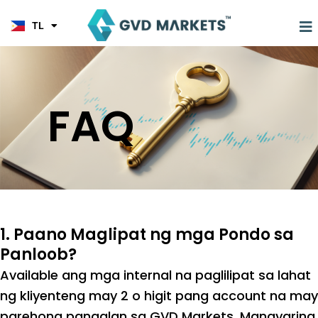
JA
Skip
KO
to
M
TL
HI
Tungkol Sa Am
content
FAQ
1. Paano Maglipat ng mga Pondo sa
Panloob?
Available ang mga internal na paglilipat sa lahat
ng kliyenteng may 2 o higit pang account na may
parehong pangalan sa GVD Markets. Mangyaring