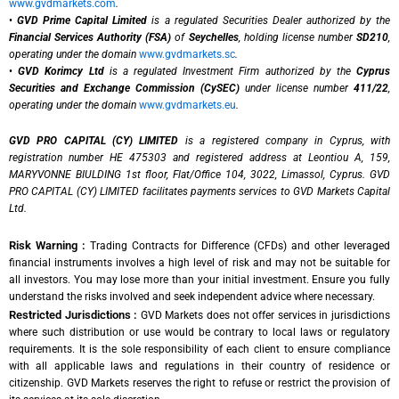
www.gvdmarkets.com
.
•
GVD Prime Capital Limited
is a regulated Securities Dealer authorized by the
Financial Services Authority (FSA)
of
Seychelles
, holding license number
SD210
,
operating under the domain
www.gvdmarkets.sc
.
•
GVD Korimcy Ltd
is a regulated Investment Firm authorized by the
Cyprus
Securities and Exchange Commission (CySEC)
under license number
411/22
,
operating under the domain
www.gvdmarkets.eu
.
GVD PRO CAPITAL (CY) LIMITED
is a registered company in Cyprus, with
registration number HE 475303 and registered address at Leontiou A, 159,
MARYVONNE BIULDING 1st floor, Flat/Office 104, 3022, Limassol, Cyprus. GVD
PRO CAPITAL (CY) LIMITED facilitates payments services to GVD Markets Capital
Ltd.
Risk Warning :
Trading Contracts for Difference (CFDs) and other leveraged
financial instruments involves a high level of risk and may not be suitable for
all investors. You may lose more than your initial investment. Ensure you fully
understand the risks involved and seek independent advice where necessary.
Restricted Jurisdictions :
GVD Markets does not offer services in jurisdictions
where such distribution or use would be contrary to local laws or regulatory
requirements. It is the sole responsibility of each client to ensure compliance
with all applicable laws and regulations in their country of residence or
citizenship. GVD Markets reserves the right to refuse or restrict the provision of