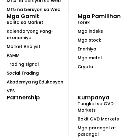
MT4 na bersyon sa Web
MT5 na bersyon sa Web
Mga Gamit
Mga Pamilihan
Balita sa Market
Forex
Kalendaryong Pang-
Mga indeks
ekonomiya
Mga stock
Market Analyst
Enerhiya
PAMM
Mga metal
Trading signal
Crypto
Social Trading
Akademya ng Edukasyon
VPS
Partnership
Kumpanya
Tungkol sa GVD
Markets
Bakit GVD Markets
Mga parangal at
parangal