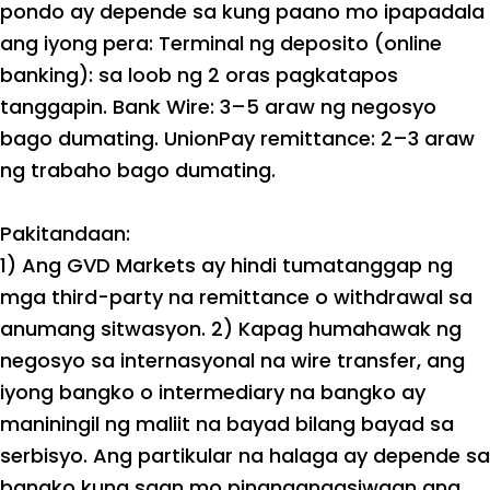
pondo ay depende sa kung paano mo ipapadala
ang iyong pera: Terminal ng deposito (online
banking): sa loob ng 2 oras pagkatapos
tanggapin. Bank Wire: 3–5 araw ng negosyo
bago dumating. UnionPay remittance: 2–3 araw
ng trabaho bago dumating.
Pakitandaan:
1) Ang GVD Markets ay hindi tumatanggap ng
mga third-party na remittance o withdrawal sa
anumang sitwasyon. 2) Kapag humahawak ng
negosyo sa internasyonal na wire transfer, ang
iyong bangko o intermediary na bangko ay
maniningil ng maliit na bayad bilang bayad sa
serbisyo. Ang partikular na halaga ay depende sa
bangko kung saan mo pinangangasiwaan ang