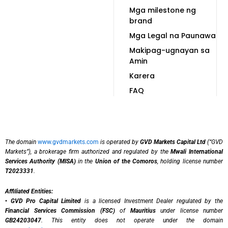
Mga milestone ng
brand
Mga Legal na Paunawa
Makipag-ugnayan sa
Amin
Karera
FAQ
The domain
www.gvdmarkets.com
is operated by
GVD Markets Capital Ltd
(“GVD
Markets”), a brokerage firm authorized and regulated by the
Mwali International
Services Authority (MISA)
in the
Union of the Comoros
, holding license number
T2023331
.
Affiliated Entities:
•
GVD Pro Capital Limited
is a licensed Investment Dealer regulated by the
Financial Services Commission (FSC)
of
Mauritius
under license number
GB24203047
. This entity does not operate under the domain