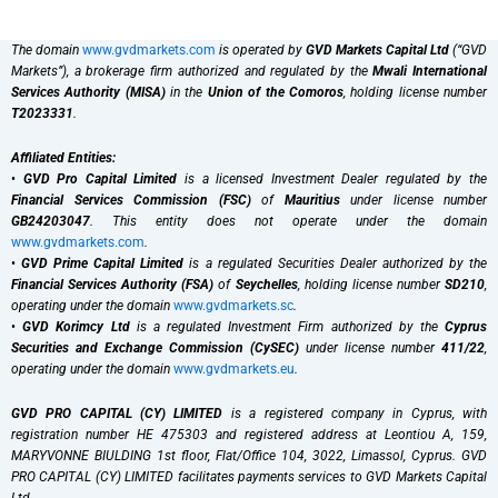
The domain
www.gvdmarkets.com
is operated by
GVD Markets Capital Ltd
(“GVD
Markets”), a brokerage firm authorized and regulated by the
Mwali International
Services Authority (MISA)
in the
Union of the Comoros
, holding license number
T2023331
.
Affiliated Entities:
•
GVD Pro Capital Limited
is a licensed Investment Dealer regulated by the
Financial Services Commission (FSC)
of
Mauritius
under license number
GB24203047
. This entity does not operate under the domain
www.gvdmarkets.com
.
•
GVD Prime Capital Limited
is a regulated Securities Dealer authorized by the
Financial Services Authority (FSA)
of
Seychelles
, holding license number
SD210
,
operating under the domain
www.gvdmarkets.sc
.
•
GVD Korimcy Ltd
is a regulated Investment Firm authorized by the
Cyprus
Securities and Exchange Commission (CySEC)
under license number
411/22
,
operating under the domain
www.gvdmarkets.eu
.
GVD PRO CAPITAL (CY) LIMITED
is a registered company in Cyprus, with
registration number HE 475303 and registered address at Leontiou A, 159,
MARYVONNE BIULDING 1st floor, Flat/Office 104, 3022, Limassol, Cyprus. GVD
PRO CAPITAL (CY) LIMITED facilitates payments services to GVD Markets Capital