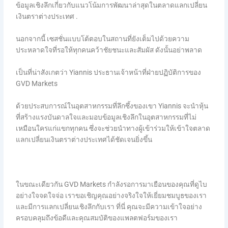
ข้อมูลเชิงลึกเกี่ยวกับแนวโน้มการพัฒนาล่าสุดในตลาดแลกเปลี่ยน
เงินตราต่างประเทศ .
นอกจากนี้ เซสชั่นแบบโต้ตอบในสถานที่ยังเต็มไปด้วยความ
ประหลาดใจที่รอให้ทุกคนคว้าชัยชนะและสัมผัส ดังนั้นอย่าพลาด
เป็นที่น่าสังเกตว่า Yiannis ประธานเจ้าหน้าที่ฝ่ายปฏิบัติการของ
GVD Markets
ด้วยประสบการณ์ในอุตสาหกรรมที่ลึกซึ้งของเขา Yiannis จะนำหุ้น
ที่สร้างแรงบันดาลใจและมอบข้อมูลเชิงลึกในอุตสาหกรรมที่ไม่
เหมือนใครแก่แขกทุกคน ซึ่งจะช่วยนำทางผู้เข้าร่วมให้เข้าใจตลาด
แลกเปลี่ยนเงินตราต่างประเทศได้ชัดเจนยิ่งขึ้น
ในขณะเดียวกัน GVD Markets กำลังรอการมาเยือนของคุณที่ดูไบ
อย่างใจจดใจจ่อ เราขอเชิญคุณอย่างจริงใจให้เยี่ยมชมบูธของเรา
และมีการแลกเปลี่ยนเชิงลึกกับเรา ที่นี่ คุณจะมีความเข้าใจอย่าง
ครอบคลุมถึงข้อดีและคุณสมบัติของแพลตฟอร์มของเรา