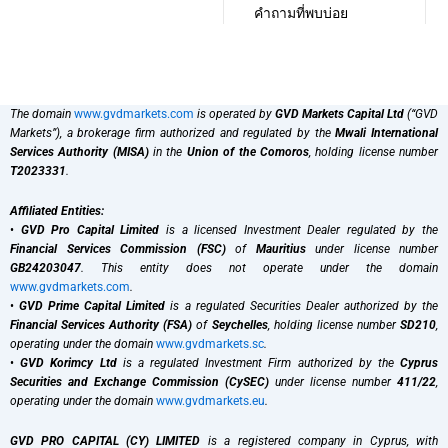
คำถามที่พบบ่อย
The domain
www.gvdmarkets.com
is operated by
GVD Markets Capital Ltd
(“GVD
Markets”), a brokerage firm authorized and regulated by the
Mwali International
Services Authority (MISA)
in the
Union of the Comoros
, holding license number
T2023331
.
Affiliated Entities:
•
GVD Pro Capital Limited
is a licensed Investment Dealer regulated by the
Financial Services Commission (FSC)
of
Mauritius
under license number
GB24203047
. This entity does not operate under the domain
www.gvdmarkets.com
.
•
GVD Prime Capital Limited
is a regulated Securities Dealer authorized by the
Financial Services Authority (FSA)
of
Seychelles
, holding license number
SD210
,
operating under the domain
www.gvdmarkets.sc
.
•
GVD Korimcy Ltd
is a regulated Investment Firm authorized by the
Cyprus
Securities and Exchange Commission (CySEC)
under license number
411/22
,
operating under the domain
www.gvdmarkets.eu
.
GVD PRO CAPITAL (CY) LIMITED
is a registered company in Cyprus, with