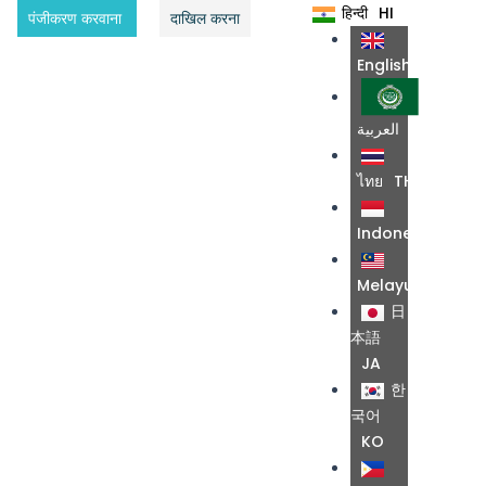
हिन्दी
HI
पंजीकरण करवाना
दाखिल करना
English
EN
العربية
AR
ไทย
TH
Indonesia
ID
Melayu
MS
日
本語
JA
한
국어
KO